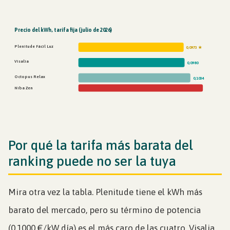
Precio del kWh, tarifa fija (julio de 2026)
Plenitude Fácil Luz
0,0973 ★
Visalia
0,0980
Octopus Relax
0,1034
Niba Zen
€/kWh publicados en julio de 2026. Falta sumar el término de potencia, que cambia el resultado final.
Por qué la tarifa más barata del
ranking puede no ser la tuya
Mira otra vez la tabla. Plenitude tiene el kWh más
barato del mercado, pero su término de potencia
(0,1000 €/kW día) es el más caro de las cuatro. Visalia