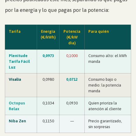
por la energía y lo que pagas por la potencia:
Tarifa
Energía
Potencia
Para quién
(€/kWh)
(€/kW
día)
Plenitude
0,0973
0,1000
Consumo alto: el kWh
Tarifa Fácil
manda
Luz
Visalia
0,0980
0,0712
Consumo bajo o
medio: la potencia
manda
Octopus
0,1034
0,0930
Quien prioriza la
Relax
atención al cliente
Niba Zen
0,1150
—
Precio garantizado,
sin sorpresas