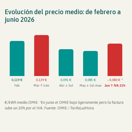
Evolución del precio medio: de febrero a
junio 2026
0,119 €
0,139 €
0,091 €
0,085 €
~0,080 € *
Feb
Mar ↑ Irán
Abr ↓ Sol
May ↓ Sol max
Jun ↑ IVA 21%
€/kWh medio OMIE. *En junio el OMIE baja ligeramente pero la factura
sube un 10% por el IVA. Fuente: OMIE / TarifaLuzHora.