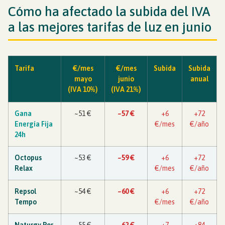
Cómo ha afectado la subida del IVA
a las mejores tarifas de luz en junio
Tarifa
€/mes
€/mes
Subida
Subida
mayo
junio
anual
(IVA 10%)
(IVA 21%)
Gana
~51 €
~57 €
+6
+72
Energía Fija
€/mes
€/año
24h
Octopus
~53 €
~59 €
+6
+72
Relax
€/mes
€/año
Repsol
~54 €
~60 €
+6
+72
Tempo
€/mes
€/año
Naturgy Por
~55 €
~62 €
+7
+84