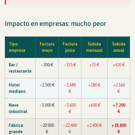
Impacto en empresas: mucho peor
Tipo
Factura
Factura
Subida
Subida
empresa
mayo
junio
mensual
anual
Bar /
~300 €
~335 €
+35 €
+420 €
restaurante
Hotel
~1.500 €
~1.680
+180 €
+2.160
mediano
€
€
Nave
~5.000 €
~5.600
+600 €
+7.200
industrial
€
€
Fábrica
~20.000
~22.400
+2.400 €
+28.800
grande
€
€
€