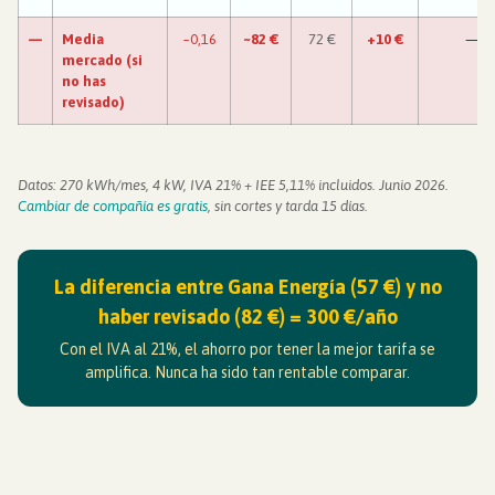
—
Media
~0,16
~82 €
72 €
+10 €
—
mercado (si
no has
revisado)
Datos: 270 kWh/mes, 4 kW, IVA 21% + IEE 5,11% incluidos. Junio 2026.
Cambiar de compañía es gratis
, sin cortes y tarda 15 días.
La diferencia entre Gana Energía (57 €) y no
haber revisado (82 €) = 300 €/año
Con el IVA al 21%, el ahorro por tener la mejor tarifa se
amplifica. Nunca ha sido tan rentable comparar.