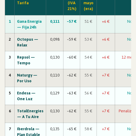
Tarifa
(IVA
mayo
21%)
(era)
1
Gana Energía
0,111
~57 €
51 €
+6 €
No
— Fija 24h
2
Octopus
—
0,098
~59 €
53 €
+6 €
No
Relax
3
Repsol
—
0,130
~60 €
54 €
+6 €
12 mese
Tempo
4
Naturgy
—
0,110
~62 €
55 €
+7 €
No
Por Uso
5
Endesa
—
0,129
~63 €
56 €
+7 €
No
One Luz
6
TotalEnergies
0,130
~62 €
55 €
+7 €
Penalizac
— A Tu Aire
7
Iberdrola
—
0,135
~65 €
58 €
+7 €
No
Plan Estable