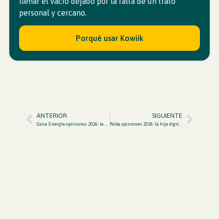
llenar el vacío dejado por la falta de un trato
personal y cercano.
Porqué usar Kowiik
ANTERIOR
SIGUIENTE
Gana Energía opiniones 2026: la valenciana que planta cara a las grandes
Niba opiniones 2026: la hija digital de Iberdrola que quiere cambiar las reglas