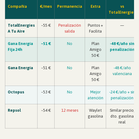
Compañía
€/mes
Permanencia
Extra
vs
TotalEnergies
TotalEnergies
~55 €
Penalización
Puntos +
—
A Tu Aire
salida
Facilita
Gana Energía
~51 €
No
Plan
-48 €/año sin
Fija 24h
Amigo
penalización
50 €
Gana Energía
~51 €
No
Plan
-48 €/año
Amigo
valenciana
50 €
Octopus
~53 €
No
Mejor
-24 €/año + sin
atención
penalización
Repsol
~54 €
12 meses
Waylet
Similar precio,
gasolina
dto. gasolina
real