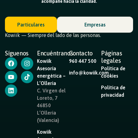
acompañe hacia la claridad.
Particulares
Empresas
Kowiik — Siempre del lado de las personas.
Síguenos
Encuéntranos
Contacto
Páginas
legales
Kowiik
960 447 500
Asesoría
Política de
info@kowiik.com
energética –
cookies
L’Olleria
Política de
C. Virgen del
privacidad
Loreto, 7
46850
L’Olleria
(Valencia)
Kowiik