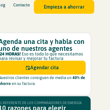
log
Contacto
Empieza a ahorrar
Agenda una cita y habla con
uno de nuestros agentes
¡24 HORAS!
Eso es todo lo que necesitamos
para revisar y mejorar tu factura
Agendar cita
Nuestros clientes consiguen de media un
40% de
ahorro
en su factura.
EL REFERENTE DE LOS COMPARADORES DE ENERGÍA
10 razones para elegir