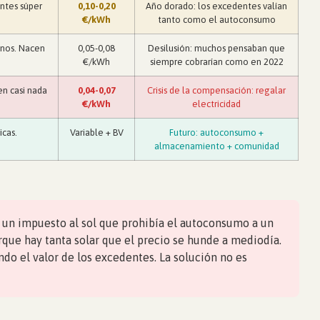
entes súper
0,10-0,20
Año dorado: los excedentes valían
€/kWh
tanto como el autoconsumo
enos. Nacen
0,05-0,08
Desilusión: muchos pensaban que
€/kWh
siempre cobrarían como en 2022
en casi nada
0,04-0,07
Crisis de la compensación: regalar
€/kWh
electricidad
cas.
Variable + BV
Futuro: autoconsumo +
almacenamiento + comunidad
un impuesto al sol que prohibía el autoconsumo a un
que hay tanta solar que el precio se hunde a mediodía.
ndo el valor de los excedentes. La solución no es