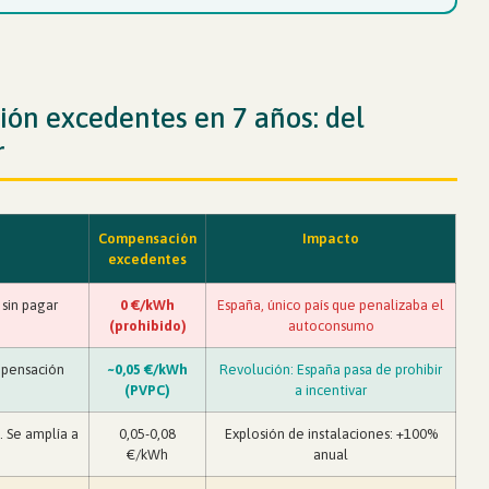
n excedentes en 7 años: del
r
Compensación
Impacto
excedentes
 sin pagar
0 €/kWh
España, único país que penalizaba el
(prohibido)
autoconsumo
mpensación
~0,05 €/kWh
Revolución: España pasa de prohibir
(PVPC)
a incentivar
 Se amplía a
0,05-0,08
Explosión de instalaciones: +100%
€/kWh
anual