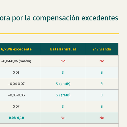
ora por la compensación excedentes
€/kWh excedente
Batería virtual
2ª vivienda
~0,04-0,06 (media)
No
No
0,06
Sí
Sí
~0,04-0,07
Sí (gratis)
Sí
~0,05-0,08
Sí (gratis)
Sí
0,07
Sí
Sí
0,08-0,10
No
No