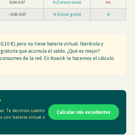
0,04-0,07
Sí (Cartera Solar)
No
~0,05-0,07
Sí (Cloud, gratis)
Sí
10 €) pero no tiene batería virtual. Iberdrola y
gratuita que acumula el saldo. ¿Qué es mejor?
onsumes de la red. En Kowiik te hacemos el cálculo
?
lar. Te decimos cuánto
Calcular mis excedentes
 con batería virtual o