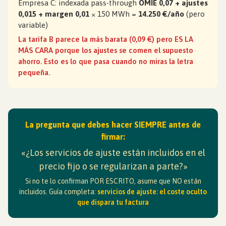
Empresa C: indexada pass-through
OMIE 0,07 + ajustes
0,015 + margen 0,01
× 150 MWh =
14.250 €/año
(pero
variable)
La tarifa B parece la más barata (0,09 €) pero ES LA
MÁS CARA porque los ajustes se comen el supuesto
ahorro. Esto es lo que pasa cuando no miras la letra
pequeña.
La pregunta que debes hacer SIEMPRE antes de
firmar:
«¿Los servicios de ajuste están incluidos en el
precio fijo o se regularizan a parte?»
Si no te lo confirman POR ESCRITO, asume que NO están
incluidos. Guía completa:
servicios de ajuste: el coste oculto
que dispara tu factura