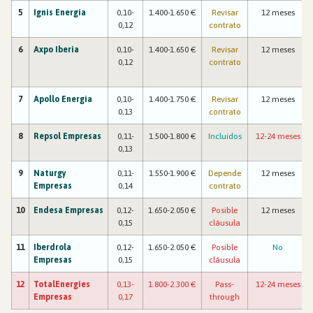
5
Ignis Energía
0,10-
1.400-1.650 €
Revisar
12 meses
0,12
contrato
6
Axpo Iberia
0,10-
1.400-1.650 €
Revisar
12 meses
0,12
contrato
7
Apollo Energía
0,10-
1.400-1.750 €
Revisar
12 meses
0,13
contrato
8
Repsol
Empresas
0,11-
1.500-1.800 €
Incluidos
12-24 meses
0,13
9
Naturgy
0,11-
1.550-1.900 €
Depende
12 meses
Empresas
0,14
contrato
10
Endesa
Empresas
0,12-
1.650-2.050 €
Posible
12 meses
0,15
cláusula
11
Iberdrola
0,12-
1.650-2.050 €
Posible
No
Empresas
0,15
cláusula
12
TotalEnergies
0,13-
1.800-2.300 €
Pass-
12-24 meses
Empresas
0,17
through