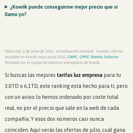
¿Kowiik puede conseguirme mejor precio que si
llamo yo?
Publicado: 6 de junio de 2026 · Actualización mensual · Fuentes: ofertas
recibidas en Kowiik mayo-junio 2026,
CNMC
,
OMIE
,
Rankia
,
Selectra
·
Revisado por el equipo de asesores energéticos de Kowiik.
Si buscas las mejores
tarifas luz empresa
para tu
3.0TD o 6.1TD, este ranking está hecho para ti, pero
con un aviso: lo hemos ordenado por coste total
real, no por el precio que sale en la web de cada
compañía. Y esos dos números casi nunca
coinciden. Aquí verás las ofertas de julio, cuál gana