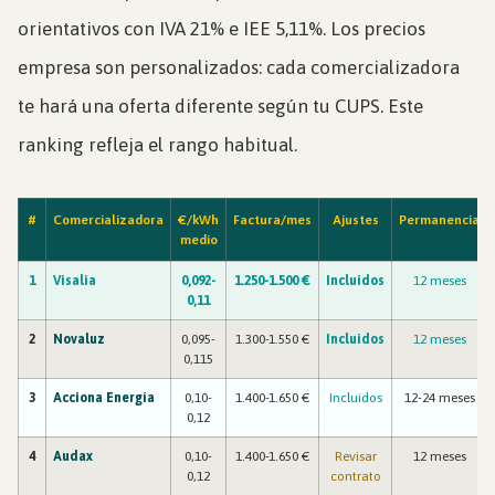
orientativos con IVA 21% e IEE 5,11%. Los precios
empresa son personalizados: cada comercializadora
te hará una oferta diferente según tu CUPS. Este
ranking refleja el rango habitual.
#
Comercializadora
€/kWh
Factura/mes
Ajustes
Permanencia
medio
1
Visalia
0,092-
1.250-1.500 €
Incluidos
12 meses
0,11
2
Novaluz
0,095-
1.300-1.550 €
Incluidos
12 meses
0,115
3
Acciona Energía
0,10-
1.400-1.650 €
Incluidos
12-24 meses
0,12
4
Audax
0,10-
1.400-1.650 €
Revisar
12 meses
0,12
contrato