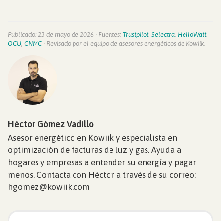
Publicado: 23 de mayo de 2026 · Fuentes:
Trustpilot
,
Selectra
,
HelloWatt
,
OCU
,
CNMC
· Revisado por el equipo de asesores energéticos de Kowiik.
Héctor Gómez Vadillo
Asesor energético en Kowiik y especialista en
optimización de facturas de luz y gas. Ayuda a
hogares y empresas a entender su energía y pagar
menos. Contacta con Héctor a través de su correo:
hgomez@kowiik.com