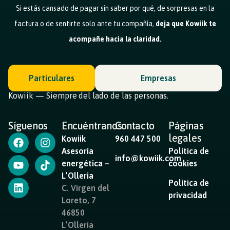
Si estás cansado de pagar sin saber por qué, de sorpresas en la
factura o de sentirte solo ante tu compañía,
deja que Kowiik te
acompañe hacia la claridad.
Particulares
Empresas
Kowiik — Siempre del lado de las personas.
Síguenos
Encuéntranos
Contacto
Páginas
legales
Kowiik
960 447 500
Asesoría
Política de
info@kowiik.com
energética –
cookies
L’Olleria
Política de
C. Virgen del
privacidad
Loreto, 7
46850
L’Olleria