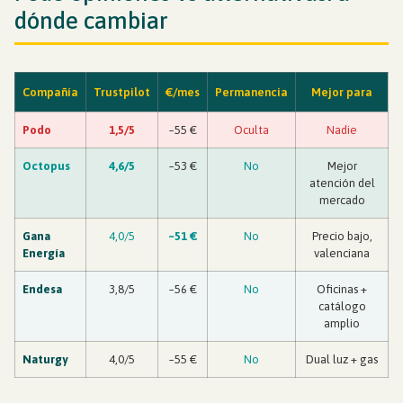
dónde cambiar
Compañía
Trustpilot
€/mes
Permanencia
Mejor para
Podo
1,5/5
~55 €
Oculta
Nadie
Octopus
4,6/5
~53 €
No
Mejor
atención del
mercado
Gana
4,0/5
~51 €
No
Precio bajo,
Energía
valenciana
Endesa
3,8/5
~56 €
No
Oficinas +
catálogo
amplio
Naturgy
4,0/5
~55 €
No
Dual luz + gas