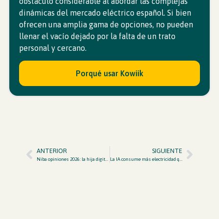
obstáculo considerable al abordar las complejas
dinámicas del mercado eléctrico español. Si bien
ofrecen una amplia gama de opciones, no pueden
llenar el vacío dejado por la falta de un trato
personal y cercano.
Porqué usar Kowiik
ANTERIOR
SIGUIENTE
Niba opiniones 2026: la hija digital de Iberdrola que quiere cambiar las reglas
La IA consume más electricidad que España entera y está subiendo tu factura