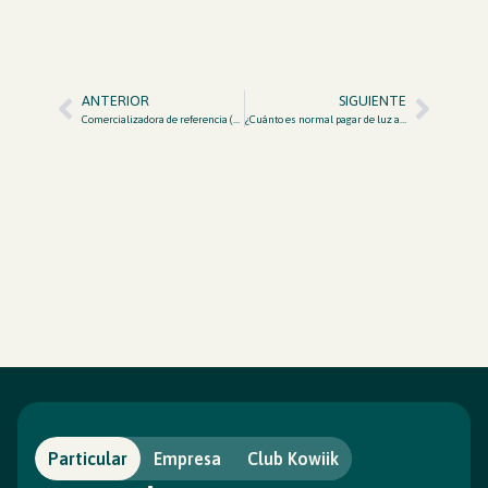
ANTERIOR
SIGUIENTE
Comercializadora de referencia (CUR) en 2026: qué es, cuál te toca y cuándo te conviene
¿Cuánto es normal pagar de luz al mes en 2026? (con datos reales)
Particular
Empresa
Club Kowiik