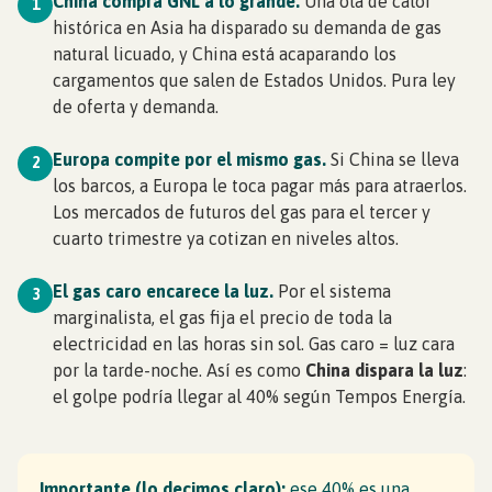
China compra GNL a lo grande.
Una ola de calor
1
histórica en Asia ha disparado su demanda de gas
natural licuado, y China está acaparando los
cargamentos que salen de Estados Unidos. Pura ley
de oferta y demanda.
Europa compite por el mismo gas.
Si China se lleva
2
los barcos, a Europa le toca pagar más para atraerlos.
Los mercados de futuros del gas para el tercer y
cuarto trimestre ya cotizan en niveles altos.
El gas caro encarece la luz.
Por el sistema
3
marginalista, el gas fija el precio de toda la
electricidad en las horas sin sol. Gas caro = luz cara
por la tarde-noche. Así es como
China dispara la luz
:
el golpe podría llegar al 40% según Tempos Energía.
Importante (lo decimos claro):
ese 40% es una