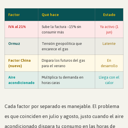
Factor
Qué hace
Estado
IVA al 21%
Sube la factura ~15% sin
Ya activo (1
consumir más
jun)
Ormuz
Tensión geopolítica que
Latente
encarece el gas
Factor China
Dispara los futuros del gas
En
(nuevo)
para el verano
desarrollo
Aire
Multiplica tu demanda en
Llega con el
acondicionado
horas caras
calor
Cada factor por separado es manejable. El problema
es que coinciden en julio y agosto, justo cuando el aire
acondicionado dispara tu consumo en las horas de