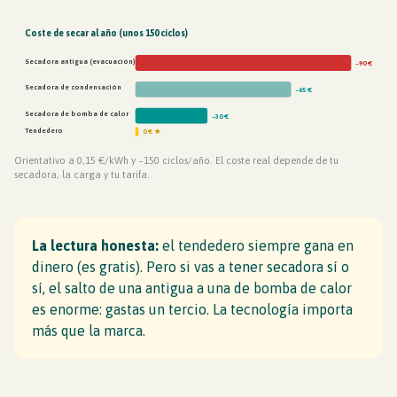
Coste de secar al año (unos 150 ciclos)
Secadora antigua (evacuación)
~90 €
Secadora de condensación
~65 €
Secadora de bomba de calor
~30 €
Tendedero
0 € ★
Orientativo a 0,15 €/kWh y ~150 ciclos/año. El coste real depende de tu
secadora, la carga y tu tarifa.
La lectura honesta:
el tendedero siempre gana en
dinero (es gratis). Pero si vas a tener secadora sí o
sí, el salto de una antigua a una de bomba de calor
es enorme: gastas un tercio. La tecnología importa
más que la marca.