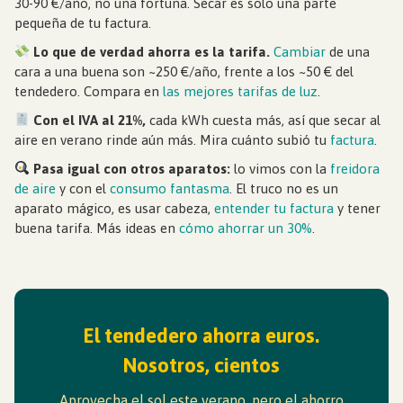
30-90 €/año, no una fortuna. Secar es solo una parte
pequeña de tu factura.
Lo que de verdad ahorra es la tarifa.
Cambiar
de una
cara a una buena son ~250 €/año, frente a los ~50 € del
tendedero. Compara en
las mejores tarifas de luz
.
Con el IVA al 21%,
cada kWh cuesta más, así que secar al
aire en verano rinde aún más. Mira cuánto subió tu
factura
.
Pasa igual con otros aparatos:
lo vimos con la
freidora
de aire
y con el
consumo fantasma
. El truco no es un
aparato mágico, es usar cabeza,
entender tu factura
y tener
buena tarifa. Más ideas en
cómo ahorrar un 30%
.
El tendedero ahorra euros.
Nosotros, cientos
Aprovecha el sol este verano, pero el ahorro