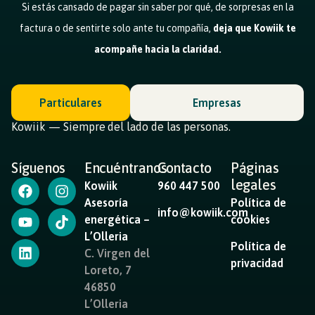
Si estás cansado de pagar sin saber por qué, de sorpresas en la
factura o de sentirte solo ante tu compañía,
deja que Kowiik te
acompañe hacia la claridad.
Particulares
Empresas
Kowiik — Siempre del lado de las personas.
Síguenos
Encuéntranos
Contacto
Páginas
legales
Kowiik
960 447 500
Asesoría
Política de
info@kowiik.com
energética –
cookies
L’Olleria
Política de
C. Virgen del
privacidad
Loreto, 7
46850
L’Olleria