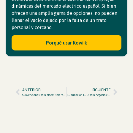
dinámicas del mercado eléctrico español. Si bien
ofrecen una amplia gama de opciones, no pueden
llenar el vacío dejado por la falta de un trato
personal y cercano.
Porqué usar Kowiik
ANTERIOR
SIGUIENTE
Subvenciones para placas solares en la Comunidad Valenciana: qué queda de verdad en 2026 (sin humo)
Iluminación LED para negocios: cuánto ahorras, cuánto tarda en pagarse y cómo sacarle CAE