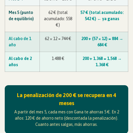
Mes 5 (punto
62 € (total
57 € (total acumulado:
de equilibrio)
acumulado: 558
542 €) ← ya ganas
€)
Al cabo de 1
62 × 12 = 744 €
200 + (57 × 12) = 884 →
año
684 €
Al cabo de 2
1.488 €
200 + 1.368 = 1.568 →
años
1.368 €
La penalización de 200 € se recupera en 4
meses
A partir del mes 5, cada mes con Gana te ahorras 5 €. En 2
años: 120 € de ahorro neto (descontada la penalización).
Cuanto antes salgas, más ahorras.