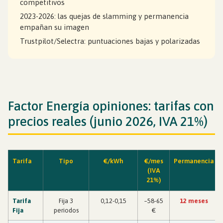
competitivos
2023-2026: las quejas de slamming y permanencia
empañan su imagen
Trustpilot/Selectra: puntuaciones bajas y polarizadas
Factor Energía opiniones: tarifas con
precios reales (junio 2026, IVA 21%)
Tarifa
Tipo
€/kWh
€/mes
Permanencia
(IVA
21%)
Tarifa
Fija 3
0,12-0,15
~58-65
12 meses
Fija
periodos
€