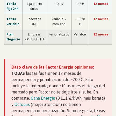
Tarifa
Fija precio
~0,13
~62 €
12 meses
Fija 24h
único
Tarifa
Indexada
Variable +
~50-70
12 meses
Variable
OMIE
comisión
€
Plan
Empresa
Personalizado
Variable
12 meses
Negocio
2.0TD/3.0TD
Dato clave de las Factor Energía opiniones:
TODAS
las tarifas tienen 12 meses de
permanencia y penalización de ~200 €. Esto
incluye la indexada, donde tú asumes el riesgo del
mercado pero Factor no te deja irte si sube. En
contraste,
Gana Energía
(0,111 €/kWh, más barata)
y
Octopus
(mejor atención) no tienen
permanencia ni penalización. Si no te gusta, te vas.