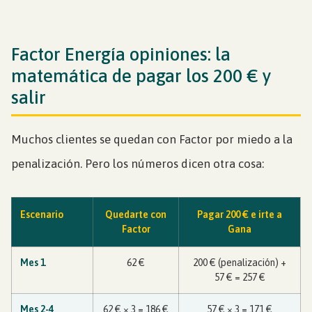
Factor Energía opiniones: la
matemática de pagar los 200 € y
salir
Muchos clientes se quedan con Factor por miedo a la
penalización. Pero los números dicen otra cosa:
Escenario
Quedarte con
Pagar 200 € e irte a
Factor
Gana
Mes 1
62 €
200 € (penalización) +
57 € = 257 €
Mes 2-4
62 € × 3 = 186 €
57 € × 3 = 171 €