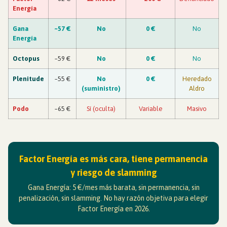
Energía
Gana
~57 €
No
0 €
No
Energía
Octopus
~59 €
No
0 €
No
Plenitude
~55 €
No
0 €
Heredado
(suministro)
Aldro
Podo
~65 €
Sí (oculta)
Variable
Masivo
Factor Energía es más cara, tiene permanencia
y riesgo de slamming
Gana Energía: 5 €/mes más barata, sin permanencia, sin
penalización, sin slamming. No hay razón objetiva para elegir
Factor Energía en 2026.