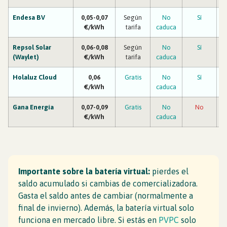
Endesa BV
0,05-0,07
Según
No
Sí
€/kWh
tarifa
caduca
Repsol Solar
0,06-0,08
Según
No
Sí
(Waylet)
€/kWh
tarifa
caduca
Holaluz Cloud
0,06
Gratis
No
Sí
€/kWh
caduca
Gana Energía
0,07-0,09
Gratis
No
No
€/kWh
caduca
Importante sobre la batería virtual:
pierdes el
saldo acumulado si cambias de comercializadora.
Gasta el saldo antes de cambiar (normalmente a
final de invierno). Además, la batería virtual solo
funciona en mercado libre. Si estás en
PVPC
solo