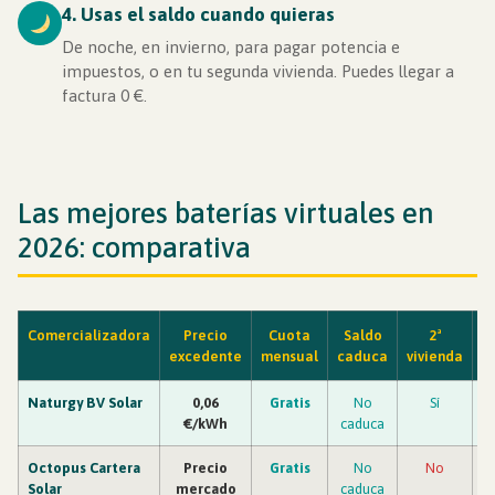
4. Usas el saldo cuando quieras
De noche, en invierno, para pagar potencia e
impuestos, o en tu segunda vivienda. Puedes llegar a
factura 0 €.
Las mejores baterías virtuales en
2026: comparativa
Comercializadora
Precio
Cuota
Saldo
2ª
E
excedente
mensual
caduca
vivienda
Naturgy BV Solar
0,06
Gratis
No
Sí
€/kWh
caduca
Octopus Cartera
Precio
Gratis
No
No
Solar
mercado
caduca