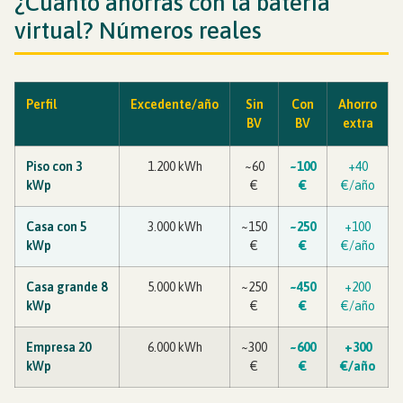
¿Cuánto ahorras con la batería
virtual? Números reales
Perfil
Excedente/año
Sin
Con
Ahorro
BV
BV
extra
Piso con 3
1.200 kWh
~60
~100
+40
kWp
€
€
€/año
Casa con 5
3.000 kWh
~150
~250
+100
kWp
€
€
€/año
Casa grande 8
5.000 kWh
~250
~450
+200
kWp
€
€
€/año
Empresa 20
6.000 kWh
~300
~600
+300
kWp
€
€
€/año