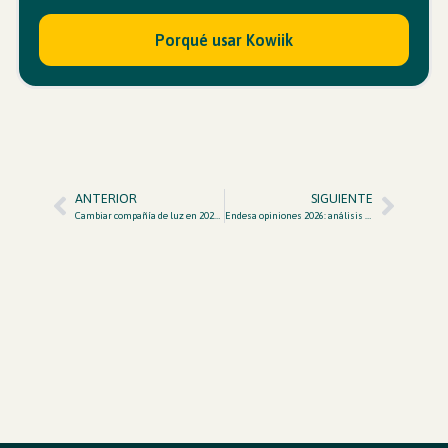
Porqué usar Kowiik
ANTERIOR
SIGUIENTE
Cambiar compañía de luz en 2026: guía paso a paso sin sorpresas
Endesa opiniones 2026: análisis honesto de tarifas, atención al cliente y alternativas