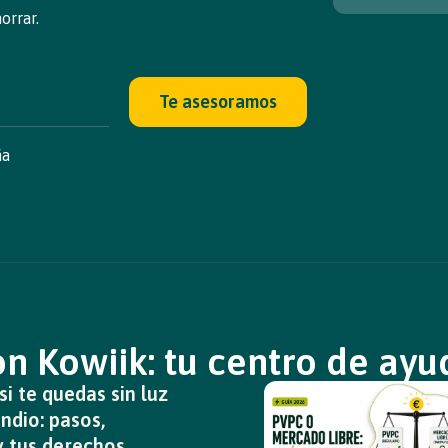
orrar.
Te asesoramos
ña
n Kowiik: tu centro de ayud
i te quedas sin luz
ndio: pasos,
y tus derechos