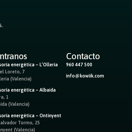
s.
ntranos
Contacto
oría energética – L’Olleria
960 447 500
el Loreto, 7
info@kowiik.com
eria (Valencia)
soría energética – Albaida
ra, 1
ida (Valencia)
soría energética – Ontinyent
Salvador Tormo, 25
nyent (Valencia)