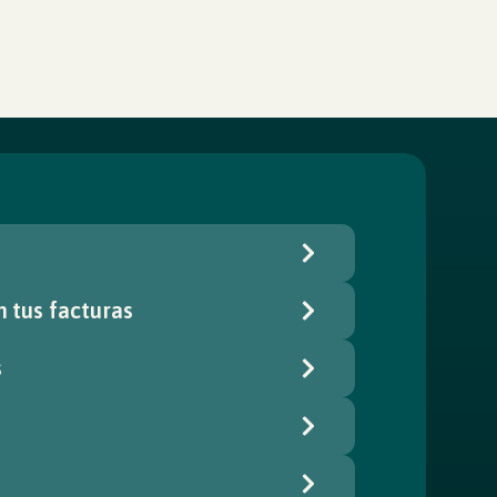
 tus facturas
s
o