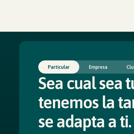
Particular
Empresa
Clu
Sea cual sea t
tenemos la ta
se adapta a ti.