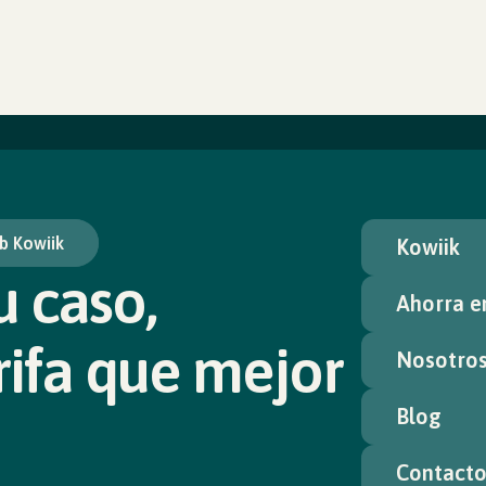
b Kowiik
Kowiik
u caso,
Ahorra en
rifa que mejor
Nosotro
Blog
Contact