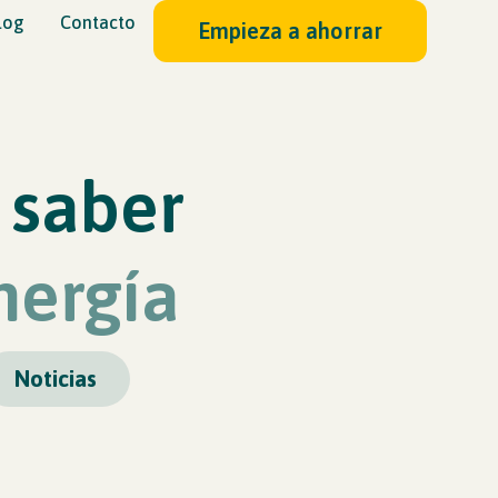
log
Contacto
Empieza a ahorrar
 saber
nergía
Noticias