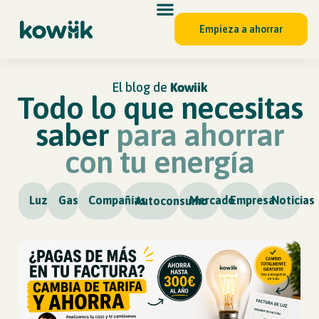
Empieza a ahorrar
El blog de
Kowiik
Todo lo que necesitas
saber
para ahorrar
con tu energía
Luz
Gas
Compañías
Mercado
Empresa
Noticias
Autoconsumo