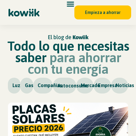
Empieza a ahorrar
El blog de
Kowiik
Todo lo que necesitas
saber
para ahorrar
con tu energía
Luz
Gas
Compañías
Mercado
Empresa
Noticias
Autoconsumo